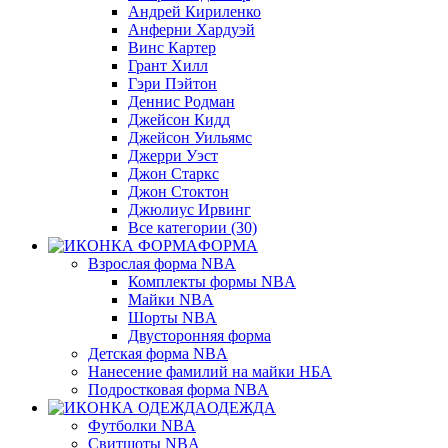
Андрей Кириленко
Анферни Xардуэй
Винс Картер
Грант Хилл
Гэри Пэйтон
Деннис Родман
Джейсон Кидд
Джейсон Уильямс
Джерри Уэст
Джон Старкс
Джон Стоктон
Джюлиус Ирвинг
Все категории (30)
ФОРМА
Взрослая форма NBA
Комплекты формы NBA
Майки NBA
Шорты NBA
Двусторонняя форма
Детская форма NBA
Нанесение фамилий на майки НБА
Подростковая форма NBA
ОДЕЖДА
Футболки NBA
Свитшоты NBA