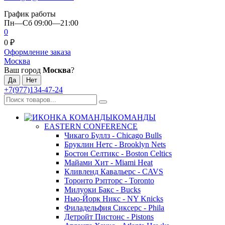
График работы
Пн—Сб 09:00—21:00
0
0
₽
Оформление заказа
Москва
Ваш город
Москва
?
+7(977)134-47-24
КОМАНДЫ
EASTERN CONFERENCE
Чикаго Буллз - Chicago Bulls
Бруклин Нетс - Brooklyn Nets
Бостон Селтикс - Boston Celtics
Майами Хит - Miami Heat
Кливленд Кавальерс - CAVS
Торонто Рэпторс - Toronto
Милуоки Бакс - Bucks
Нью-Йорк Никс - NY Knicks
Филадельфия Сиксерс - Phila
Детройт Пистонс - Pistons