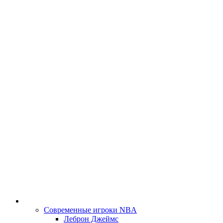
Современные игроки NBA
Леброн Джеймс