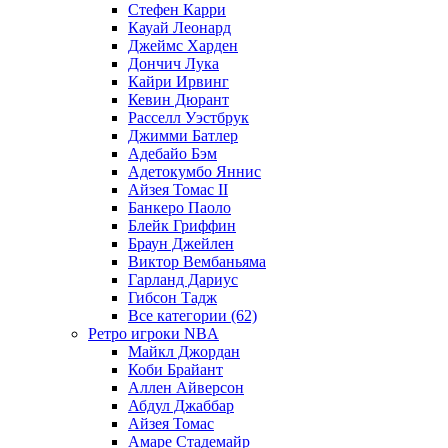
Стефен Карри
Кауай Леонард
Джеймс Харден
Дончич Лука
Кайри Ирвинг
Кевин Дюрант
Расселл Уэстбрук
Джимми Батлер
Адебайо Бэм
Адетокумбо Яннис
Айзея Томас II
Банкеро Паоло
Блейк Гриффин
Браун Джейлен
Виктор Вембаньяма
Гарланд Дариус
Гибсон Тадж
Все категории (62)
Ретро игроки NBA
Майкл Джордан
Коби Брайант
Аллен Айверсон
Абдул Джаббар
Айзея Томас
Амаре Стадемайр