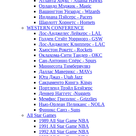
Атланта Хоукс - Atlanta Hawks
Орландо Мэджик - Magic
Вашингтон Уизардс - Wizards
Индиана Пэйсерс - Pacers
Шарлотт Хорнетс - Hornets
WESTERN CONFERENCE
Лос-Анджелес Лейкерс - LAL
Голден Стэйт Уорриорз - GSW
Лос-Анджелес Клипперс - LAC
Хьюстон Рокетс - Rockets
Оклахома-Сити Тандер - OKC
Сан-Антонио Спёрс - Spurs
Миннесота Тимбервулвз
Даллас Маверикс - MAVs
Юта Джаз - Utah Jazz
Сакраменто Кингз- Kings
Портленд Трэйл Блэйзерс
Денвер Наггетс -Nuggets
Мемфис Гриззлис - Grizzlies
Нью-Орлеан Пеликанс - NOLA
Финикс Санз - Suns
All Star Games
1989 All Star Game NBA
1991 All Star Game NBA
1992 All Star Game NBA