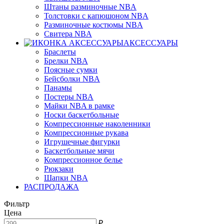
Штаны разминочные NBA
Толстовки с капюшоном NBA
Разминочные костюмы NBA
Свитера NBA
АКСЕССУАРЫ
Браслеты
Брелки NBA
Поясные сумки
Бейсболки NBA
Панамы
Постеры NBA
Майки NBA в рамке
Носки баскетбольные
Компрессионные наколенники
Компрессионные рукава
Игрушечные фигурки
Баскетбольные мячи
Компрессионное белье
Рюкзаки
Шапки NBA
РАСПРОДАЖА
Фильтр
Цена
₽