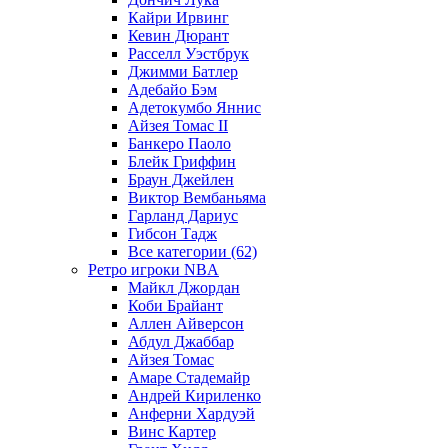
Кайри Ирвинг
Кевин Дюрант
Расселл Уэстбрук
Джимми Батлер
Адебайо Бэм
Адетокумбо Яннис
Айзея Томас II
Банкеро Паоло
Блейк Гриффин
Браун Джейлен
Виктор Вембаньяма
Гарланд Дариус
Гибсон Тадж
Все категории (62)
Ретро игроки NBA
Майкл Джордан
Коби Брайант
Аллен Айверсон
Абдул Джаббар
Айзея Томас
Амаре Стадемайр
Андрей Кириленко
Анферни Xардуэй
Винс Картер