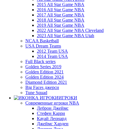
2015 All Star Game NBA
2016 All Star Game NBA
2017 All Star Game NBA
2018 All Star Game NBA
2019 All Star Game NBA
2022 All Star Game NBA Cleveland
2023 All Star Game NBA Utah
NCAA Basketball
USA Dream Teams
2012 Team USA
2014 Team USA
Full Black series
Golden Series 2019
Golden Edition 2021
Golden Edition 2024
Diamond Edition 2021
Big Faces джерси
Tune Squad
ИГРОКИ
Современные игроки NBA
Леброн Джеймс
Стефен Карри
Кауай Леонард
Джеймс Харден
Дончич Лука