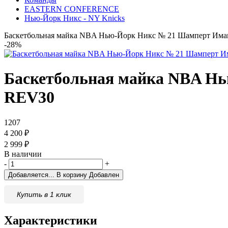
EASTERN CONFERENCE
Нью-Йорк Никс - NY Knicks
Баскетбольная майка NBA Нью-Йорк Никс № 21 Шамперт И
-28%
Баскетбольная майка NBA Н
REV30
1207
4 200
₽
2 999
₽
В наличии
-
+
Добавляется...
В корзину
Добавлен
Купить в 1 клик
Характеристики