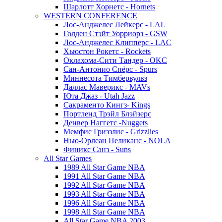
Шарлотт Хорнетс - Hornets
WESTERN CONFERENCE
Лос-Анджелес Лейкерс - LAL
Голден Стэйт Уорриорз - GSW
Лос-Анджелес Клипперс - LAC
Хьюстон Рокетс - Rockets
Оклахома-Сити Тандер - OKC
Сан-Антонио Спёрс - Spurs
Миннесота Тимбервулвз
Даллас Маверикс - MAVs
Юта Джаз - Utah Jazz
Сакраменто Кингз- Kings
Портленд Трэйл Блэйзерс
Денвер Наггетс -Nuggets
Мемфис Гриззлис - Grizzlies
Нью-Орлеан Пеликанс - NOLA
Финикс Санз - Suns
All Star Games
1989 All Star Game NBA
1991 All Star Game NBA
1992 All Star Game NBA
1993 All Star Game NBA
1996 All Star Game NBA
1998 All Star Game NBA
All Star Game NBA 2003