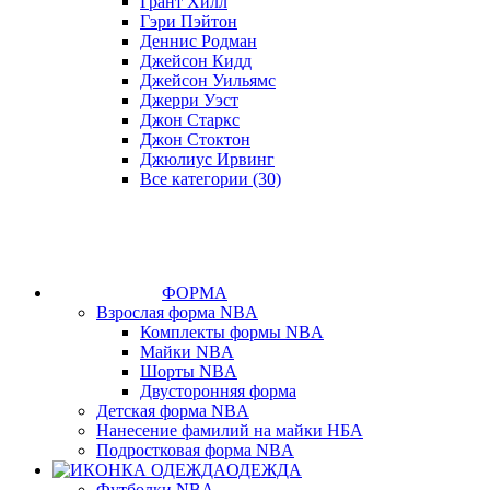
Грант Хилл
Гэри Пэйтон
Деннис Родман
Джейсон Кидд
Джейсон Уильямс
Джерри Уэст
Джон Старкс
Джон Стоктон
Джюлиус Ирвинг
Все категории (30)
ФОРМА
Взрослая форма NBA
Комплекты формы NBA
Майки NBA
Шорты NBA
Двусторонняя форма
Детская форма NBA
Нанесение фамилий на майки НБА
Подростковая форма NBA
ОДЕЖДА
Футболки NBA