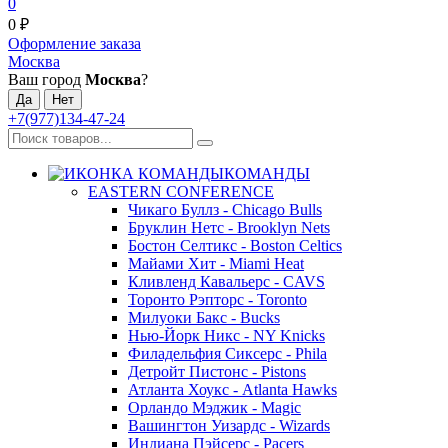
0
0
₽
Оформление заказа
Москва
Ваш город
Москва
?
+7(977)134-47-24
КОМАНДЫ
EASTERN CONFERENCE
Чикаго Буллз - Chicago Bulls
Бруклин Нетс - Brooklyn Nets
Бостон Селтикс - Boston Celtics
Майами Хит - Miami Heat
Кливленд Кавальерс - CAVS
Торонто Рэпторс - Toronto
Милуоки Бакс - Bucks
Нью-Йорк Никс - NY Knicks
Филадельфия Сиксерс - Phila
Детройт Пистонс - Pistons
Атланта Хоукс - Atlanta Hawks
Орландо Мэджик - Magic
Вашингтон Уизардс - Wizards
Индиана Пэйсерс - Pacers