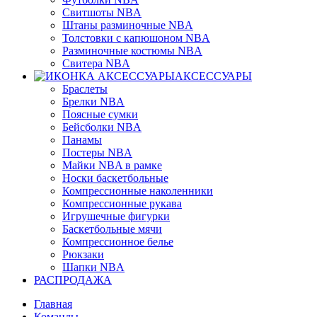
Свитшоты NBA
Штаны разминочные NBA
Толстовки с капюшоном NBA
Разминочные костюмы NBA
Свитера NBA
АКСЕССУАРЫ
Браслеты
Брелки NBA
Поясные сумки
Бейсболки NBA
Панамы
Постеры NBA
Майки NBA в рамке
Носки баскетбольные
Компрессионные наколенники
Компрессионные рукава
Игрушечные фигурки
Баскетбольные мячи
Компрессионное белье
Рюкзаки
Шапки NBA
РАСПРОДАЖА
Главная
Команды