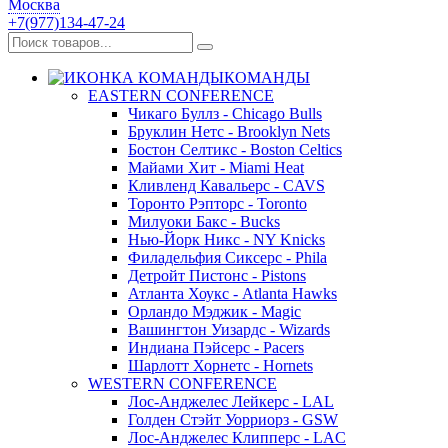
Москва
+7(977)134-47-24
КОМАНДЫ
EASTERN CONFERENCE
Чикаго Буллз - Chicago Bulls
Бруклин Нетс - Brooklyn Nets
Бостон Селтикс - Boston Celtics
Майами Хит - Miami Heat
Кливленд Кавальерс - CAVS
Торонто Рэпторс - Toronto
Милуоки Бакс - Bucks
Нью-Йорк Никс - NY Knicks
Филадельфия Сиксерс - Phila
Детройт Пистонс - Pistons
Атланта Хоукс - Atlanta Hawks
Орландо Мэджик - Magic
Вашингтон Уизардс - Wizards
Индиана Пэйсерс - Pacers
Шарлотт Хорнетс - Hornets
WESTERN CONFERENCE
Лос-Анджелес Лейкерс - LAL
Голден Стэйт Уорриорз - GSW
Лос-Анджелес Клипперс - LAC