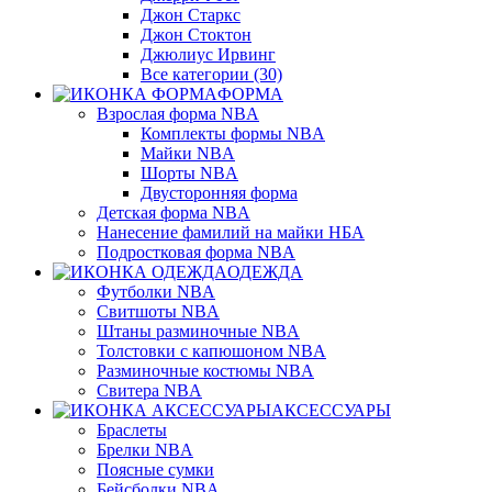
Джон Старкс
Джон Стоктон
Джюлиус Ирвинг
Все категории (30)
ФОРМА
Взрослая форма NBA
Комплекты формы NBA
Майки NBA
Шорты NBA
Двусторонняя форма
Детская форма NBA
Нанесение фамилий на майки НБА
Подростковая форма NBA
ОДЕЖДА
Футболки NBA
Свитшоты NBA
Штаны разминочные NBA
Толстовки с капюшоном NBA
Разминочные костюмы NBA
Свитера NBA
АКСЕССУАРЫ
Браслеты
Брелки NBA
Поясные сумки
Бейсболки NBA