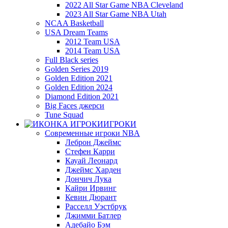
2022 All Star Game NBA Cleveland
2023 All Star Game NBA Utah
NCAA Basketball
USA Dream Teams
2012 Team USA
2014 Team USA
Full Black series
Golden Series 2019
Golden Edition 2021
Golden Edition 2024
Diamond Edition 2021
Big Faces джерси
Tune Squad
ИГРОКИ
Современные игроки NBA
Леброн Джеймс
Стефен Карри
Кауай Леонард
Джеймс Харден
Дончич Лука
Кайри Ирвинг
Кевин Дюрант
Расселл Уэстбрук
Джимми Батлер
Адебайо Бэм