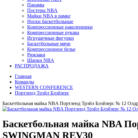
Панамы
Постеры NBA
Майки NBA в рамке
Носки баскетбольные
Компрессионные наколенники
Компрессионные рукава
Игрушечные фигурки
Баскетбольные мячи
Компрессионное белье
Рюкзаки
Шапки NBA
РАСПРОДАЖА
Главная
Команды
WESTERN CONFERENCE
Портленд Трэйл Блэйзерс
Баскетбольная майка NBA Портленд Трэйл Блэйзерс № 12 О
Баскетбольная майка NBA По
SWINGMAN REV30