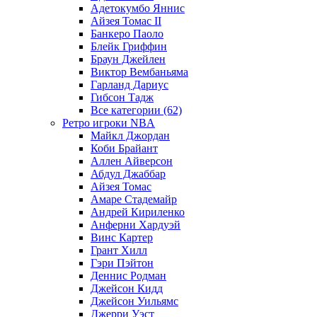
Адетокумбо Яннис
Айзея Томас II
Банкеро Паоло
Блейк Гриффин
Браун Джейлен
Виктор Вембаньяма
Гарланд Дариус
Гибсон Тадж
Все категории (62)
Ретро игроки NBA
Майкл Джордан
Коби Брайант
Аллен Айверсон
Абдул Джаббар
Айзея Томас
Амаре Стадемайр
Андрей Кириленко
Анферни Xардуэй
Винс Картер
Грант Хилл
Гэри Пэйтон
Деннис Родман
Джейсон Кидд
Джейсон Уильямс
Джерри Уэст