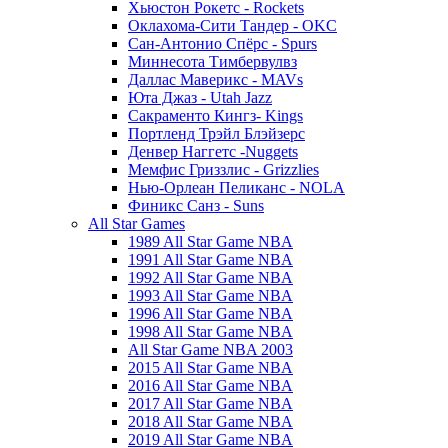
Хьюстон Рокетс - Rockets
Оклахома-Сити Тандер - OKC
Сан-Антонио Спёрс - Spurs
Миннесота Тимбервулвз
Даллас Маверикс - MAVs
Юта Джаз - Utah Jazz
Сакраменто Кингз- Kings
Портленд Трэйл Блэйзерс
Денвер Наггетс -Nuggets
Мемфис Гриззлис - Grizzlies
Нью-Орлеан Пеликанс - NOLA
Финикс Санз - Suns
All Star Games
1989 All Star Game NBA
1991 All Star Game NBA
1992 All Star Game NBA
1993 All Star Game NBA
1996 All Star Game NBA
1998 All Star Game NBA
All Star Game NBA 2003
2015 All Star Game NBA
2016 All Star Game NBA
2017 All Star Game NBA
2018 All Star Game NBA
2019 All Star Game NBA