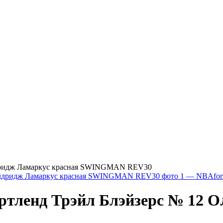
лдридж Ламаркус красная SWINGMAN REV30
ртленд Трэйл Блэйзерс № 12 