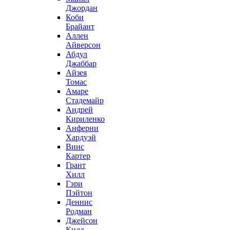
Джордан
Коби
Брайант
Аллен
Айверсон
Абдул
Джаббар
Айзея
Томас
Амаре
Стадемайр
Андрей
Кириленко
Анферни
Xардуэй
Винс
Картер
Грант
Хилл
Гэри
Пэйтон
Деннис
Родман
Джейсон
Кидд