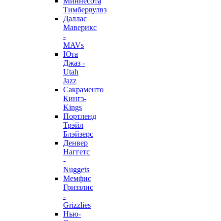
Миннесота
Тимбервулвз
Даллас
Маверикс
-
MAVs
Юта
Джаз -
Utah
Jazz
Сакраменто
Кингз-
Kings
Портленд
Трэйл
Блэйзерс
Денвер
Наггетс
-
Nuggets
Мемфис
Гриззлис
-
Grizzlies
Нью-