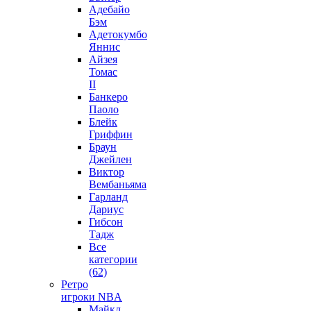
Адебайо
Бэм
Адетокумбо
Яннис
Айзея
Томас
II
Банкеро
Паоло
Блейк
Гриффин
Браун
Джейлен
Виктор
Вембаньяма
Гарланд
Дариус
Гибсон
Тадж
Все
категории
(62)
Ретро
игроки NBA
Майкл