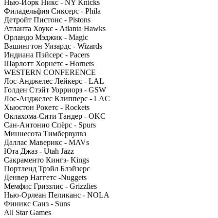
Нью-Йорк Никс - NY Knicks
Филадельфия Сиксерс - Phila
Детройт Пистонс - Pistons
Атланта Хоукс - Atlanta Hawks
Орландо Мэджик - Magic
Вашингтон Уизардс - Wizards
Индиана Пэйсерс - Pacers
Шарлотт Хорнетс - Hornets
WESTERN CONFERENCE
Лос-Анджелес Лейкерс - LAL
Голден Стэйт Уорриорз - GSW
Лос-Анджелес Клипперс - LAC
Хьюстон Рокетс - Rockets
Оклахома-Сити Тандер - OKC
Сан-Антонио Спёрс - Spurs
Миннесота Тимбервулвз
Даллас Маверикс - MAVs
Юта Джаз - Utah Jazz
Сакраменто Кингз- Kings
Портленд Трэйл Блэйзерс
Денвер Наггетс -Nuggets
Мемфис Гриззлис - Grizzlies
Нью-Орлеан Пеликанс - NOLA
Финикс Санз - Suns
All Star Games