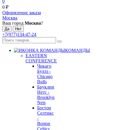
0
0
₽
Оформление заказа
Москва
Ваш город
Москва
?
+7(977)134-47-24
КОМАНДЫ
EASTERN
CONFERENCE
Чикаго
Буллз -
Chicago
Bulls
Бруклин
Нетс -
Brooklyn
Nets
Бостон
Селтикс
-
Boston
Celtics