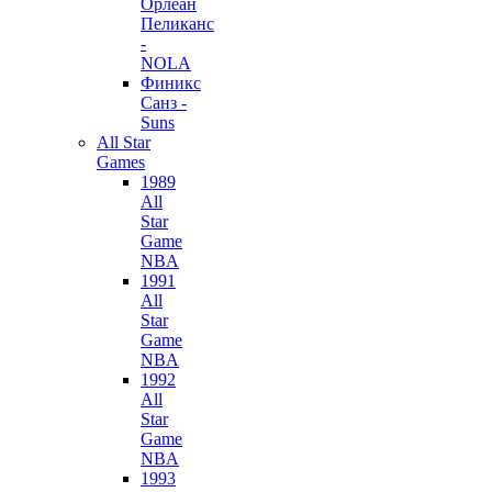
Орлеан
Пеликанс
-
NOLA
Финикс
Санз -
Suns
All Star
Games
1989
All
Star
Game
NBA
1991
All
Star
Game
NBA
1992
All
Star
Game
NBA
1993