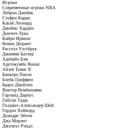
Игроки
Современные игроки NBA
Леброн Джеймс
Стефен Карри
Кауай Леонард
Джеймс Харден
Дончич Лука
Кайри Ирвинг
Кевин Дюрант
Расселл Уэстбрук
Джимми Батлер
Адебайо Бэм
Адетокумбо Яннис
Айзея Томас II
Банкеро Паоло
Блейк Гриффин
Браун Джейлен
Виктор Вембаньяма
Гарланд Дариус
Гибсон Тадж
Гилджес-Александер Шей
Гордон Хейворд
Деандре Эйтон
Джа Морэнт
Джулиус Рэндл