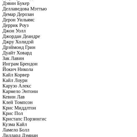
Дэвин Букер
Деллаведова Мэттью
Демар Дерозан
Дерон Уильямс
Деррик Роуз
Джон Уолл
Джордан Деандре
Джру Холидэй
Дрэймонд Грин
Дуайт Ховард
Зак Лавин
Инграм Брендон
Йокич Никола
Кайл Корвер
Кайл Лоури
Карузо Алекс
Кармело Энтони
Кевин Лав
Клей Томпсон
Крис Миддлтон
Крис Пол
Кристапс Порзингис
Кузма Кайл
Ламело Болл
Лиллард Дэмиан