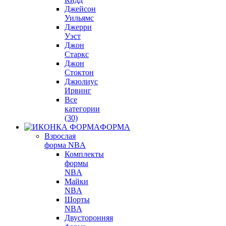
Джейсон
Уильямс
Джерри
Уэст
Джон
Старкс
Джон
Стоктон
Джюлиус
Ирвинг
Все
категории
(30)
ФОРМА
Взрослая
форма NBA
Комплекты
формы
NBA
Майки
NBA
Шорты
NBA
Двусторонняя