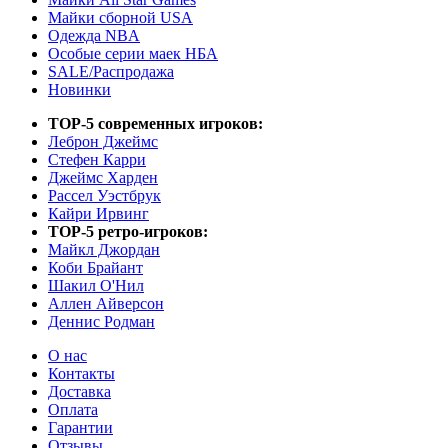
Майки сборной USA
Одежда NBA
Особые серии маек НБА
SALE/Распродажа
Новинки
TOP-5 современных игроков:
Леброн Джеймс
Стефен Карри
Джеймс Харден
Рассел Уэстбрук
Кайри Ирвинг
TOP-5 ретро-игроков:
Майкл Джордан
Коби Брайант
Шакил О'Нил
Аллен Айверсон
Деннис Родман
О нас
Контакты
Доставка
Оплата
Гарантии
Отзывы