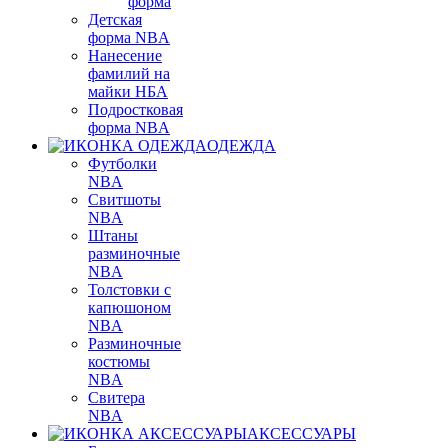
форма
Детская
форма NBA
Нанесение
фамилий на
майки НБА
Подростковая
форма NBA
ОДЕЖДА
Футболки
NBA
Свитшоты
NBA
Штаны
разминочные
NBA
Толстовки с
капюшоном
NBA
Разминочные
костюмы
NBA
Свитера
NBA
АКСЕССУАРЫ