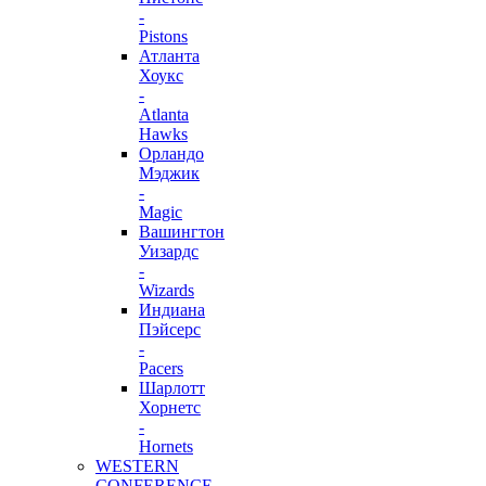
-
Pistons
Атланта
Хоукс
-
Atlanta
Hawks
Орландо
Мэджик
-
Magic
Вашингтон
Уизардс
-
Wizards
Индиана
Пэйсерс
-
Pacers
Шарлотт
Хорнетс
-
Hornets
WESTERN
CONFERENCE