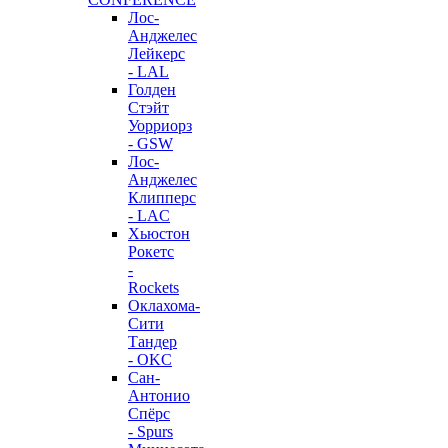
Лос-
Анджелес
Лейкерс
- LAL
Голден
Стэйт
Уорриорз
- GSW
Лос-
Анджелес
Клипперс
- LAC
Хьюстон
Рокетс
-
Rockets
Оклахома-
Сити
Тандер
- OKC
Сан-
Антонио
Спёрс
- Spurs