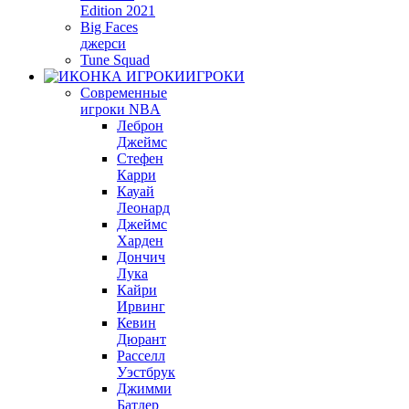
Edition 2021
Big Faces
джерси
Tune Squad
ИГРОКИ
Современные
игроки NBA
Леброн
Джеймс
Стефен
Карри
Кауай
Леонард
Джеймс
Харден
Дончич
Лука
Кайри
Ирвинг
Кевин
Дюрант
Расселл
Уэстбрук
Джимми
Батлер