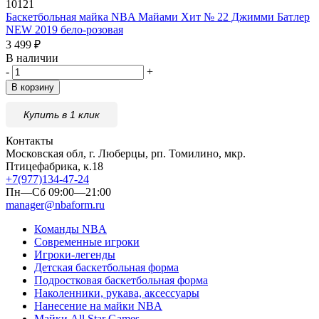
10121
Баскетбольная майка NBA Майами Хит № 22 Джимми Батлер
NEW 2019 бело-розовая
3 499
₽
В наличии
-
+
В корзину
Купить в 1 клик
Контакты
Московская обл, г. Люберцы, рп. Томилино, мкр.
Птицефабрика, к.18
+7(977)134-47-24
Пн—Сб 09:00—21:00
manager@nbaform.ru
Команды NBA
Современные игроки
Игроки-легенды
Детская баскетбольная форма
Подростковая баскетбольная форма
Наколенники, рукава, аксессуары
Нанесение на майки NBA
Майки All Star Games