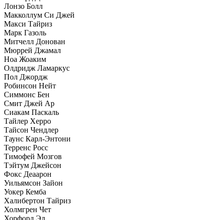
Лонзо Болл
Макколлум Си Джей
Макси Тайриз
Марк Газоль
Митчелл Донован
Мюррей Джамал
Ноа Жоаким
Олдридж Ламаркус
Пол Джордж
Робинсон Нейт
Симмонс Бен
Смит Джей Ар
Сиакам Паскаль
Тайлер Херро
Тайсон Чендлер
Таунс Карл-Энтони
Терренс Росс
Тимофей Мозгов
Тэйтум Джейсон
Фокс Деаарон
Уильямсон Зайон
Уокер Кемба
Халибертон Тайриз
Холмгрен Чет
Хорфорд Эл