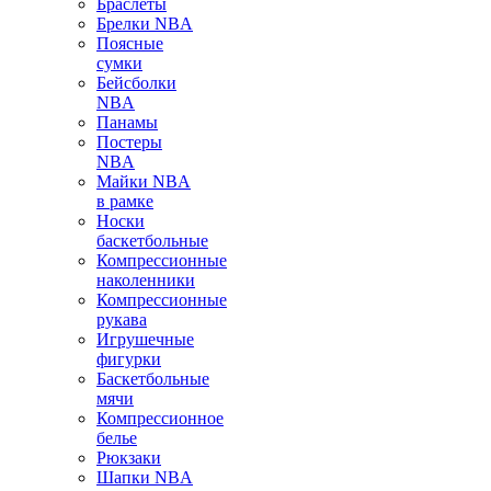
Браслеты
Брелки NBA
Поясные
сумки
Бейсболки
NBA
Панамы
Постеры
NBA
Майки NBA
в рамке
Носки
баскетбольные
Компрессионные
наколенники
Компрессионные
рукава
Игрушечные
фигурки
Баскетбольные
мячи
Компрессионное
белье
Рюкзаки
Шапки NBA