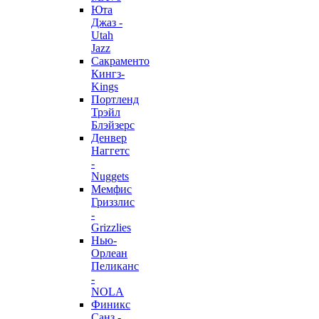
Юта
Джаз -
Utah
Jazz
Сакраменто
Кингз-
Kings
Портленд
Трэйл
Блэйзерс
Денвер
Наггетс
-
Nuggets
Мемфис
Гриззлис
-
Grizzlies
Нью-
Орлеан
Пеликанс
-
NOLA
Финикс
Санз -