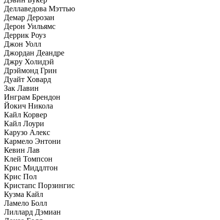
Деллаведова Мэттью
Демар Дерозан
Дерон Уильямс
Деррик Роуз
Джон Уолл
Джордан Деандре
Джру Холидэй
Дрэймонд Грин
Дуайт Ховард
Зак Лавин
Инграм Брендон
Йокич Никола
Кайл Корвер
Кайл Лоури
Карузо Алекс
Кармело Энтони
Кевин Лав
Клей Томпсон
Крис Миддлтон
Крис Пол
Кристапс Порзингис
Кузма Кайл
Ламело Болл
Лиллард Дэмиан