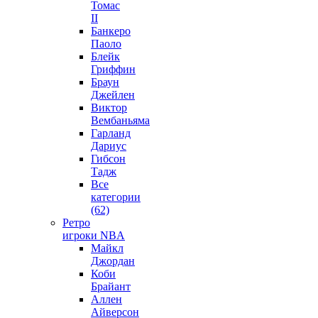
Томас
II
Банкеро
Паоло
Блейк
Гриффин
Браун
Джейлен
Виктор
Вембаньяма
Гарланд
Дариус
Гибсон
Тадж
Все
категории
(62)
Ретро
игроки NBA
Майкл
Джордан
Коби
Брайант
Аллен
Айверсон