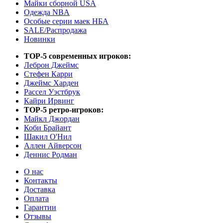
Майки сборной USA
Одежда NBA
Особые серии маек НБА
SALE/Распродажа
Новинки
TOP-5 современных игроков:
Леброн Джеймс
Стефен Карри
Джеймс Харден
Рассел Уэстбрук
Кайри Ирвинг
TOP-5 ретро-игроков:
Майкл Джордан
Коби Брайант
Шакил О'Нил
Аллен Айверсон
Деннис Родман
О нас
Контакты
Доставка
Оплата
Гарантии
Отзывы