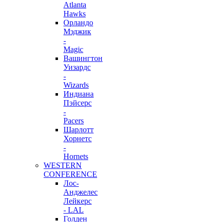
Atlanta
Hawks
Орландо
Мэджик
-
Magic
Вашингтон
Уизардс
-
Wizards
Индиана
Пэйсерс
-
Pacers
Шарлотт
Хорнетс
-
Hornets
WESTERN
CONFERENCE
Лос-
Анджелес
Лейкерс
- LAL
Голден