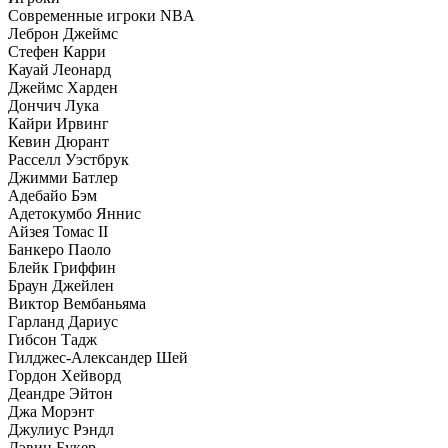
Современные игроки NBA
Леброн Джеймс
Стефен Карри
Кауай Леонард
Джеймс Харден
Дончич Лука
Кайри Ирвинг
Кевин Дюрант
Расселл Уэстбрук
Джимми Батлер
Адебайо Бэм
Адетокумбо Яннис
Айзея Томас II
Банкеро Паоло
Блейк Гриффин
Браун Джейлен
Виктор Вембаньяма
Гарланд Дариус
Гибсон Тадж
Гилджес-Александер Шей
Гордон Хейворд
Деандре Эйтон
Джа Морэнт
Джулиус Рэндл
Дэвин Букер