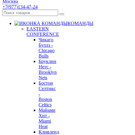
Москва
+7(977)134-47-24
КОМАНДЫ
EASTERN
CONFERENCE
Чикаго
Буллз -
Chicago
Bulls
Бруклин
Нетс -
Brooklyn
Nets
Бостон
Селтикс
-
Boston
Celtics
Майами
Хит -
Miami
Heat
Кливленд