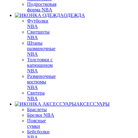
Подростковая
форма NBA
ОДЕЖДА
Футболки
NBA
Свитшоты
NBA
Штаны
разминочные
NBA
Толстовки с
капюшоном
NBA
Разминочные
костюмы
NBA
Свитера
NBA
АКСЕССУАРЫ
Браслеты
Брелки NBA
Поясные
сумки
Бейсболки
NBA