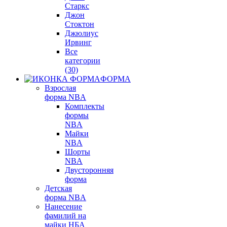
Старкс
Джон
Стоктон
Джюлиус
Ирвинг
Все
категории
(30)
ФОРМА
Взрослая
форма NBA
Комплекты
формы
NBA
Майки
NBA
Шорты
NBA
Двусторонняя
форма
Детская
форма NBA
Нанесение
фамилий на
майки НБА