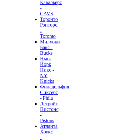
Кавальерс
-
CAVS
Торонто
Рэпторс
-
Toronto
Милуоки
Бакс -
Bucks
Нью-
Йорк
Никс -
NY
Knicks
Филадельфия
Сиксерс
- Phila
Детройт
Пистонс
-
Pistons
Атланта
Хоукс
-