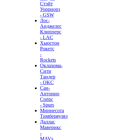
Стэйт
Уорриорз
- GSW
Лос-
Анджелес
Клипперс
- LAC
Хьюстон
Рокетс
-
Rockets
Оклахома-
Сити
Тандер
- OKC
Сан-
Антонио
Спёрс
- Spurs
Миннесота
Тимбервулвз
Даллас
Маверикс
-
MAVs