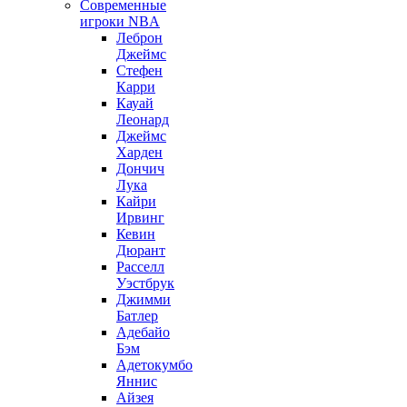
Современные
игроки NBA
Леброн
Джеймс
Стефен
Карри
Кауай
Леонард
Джеймс
Харден
Дончич
Лука
Кайри
Ирвинг
Кевин
Дюрант
Расселл
Уэстбрук
Джимми
Батлер
Адебайо
Бэм
Адетокумбо
Яннис
Айзея