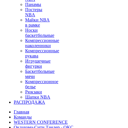
Панамы
Постеры
NBA
Майки NBA
в рамке
Носки
баскетбольные
Компрессионные
наколенники
Компрессионные
рукава
Игрушечные
фигурки
Баскетбольные
мячи
Компрессионное
белье
Рюкзаки
Шапки NBA
РАСПРОДАЖА
Главная
Команды
WESTERN CONFERENCE
Оклахома-Сити Тандер - OKC