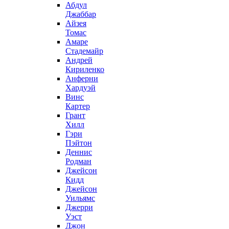
Абдул
Джаббар
Айзея
Томас
Амаре
Стадемайр
Андрей
Кириленко
Анферни
Xардуэй
Винс
Картер
Грант
Хилл
Гэри
Пэйтон
Деннис
Родман
Джейсон
Кидд
Джейсон
Уильямс
Джерри
Уэст
Джон