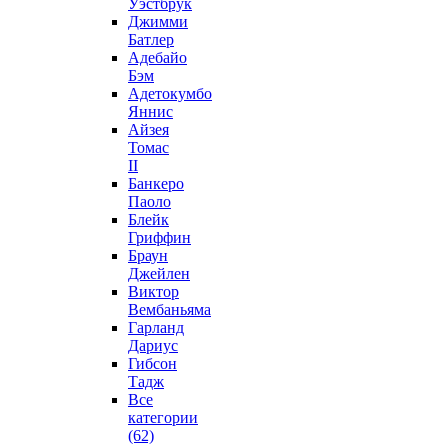
Уэстбрук
Джимми
Батлер
Адебайо
Бэм
Адетокумбо
Яннис
Айзея
Томас
II
Банкеро
Паоло
Блейк
Гриффин
Браун
Джейлен
Виктор
Вембаньяма
Гарланд
Дариус
Гибсон
Тадж
Все
категории
(62)