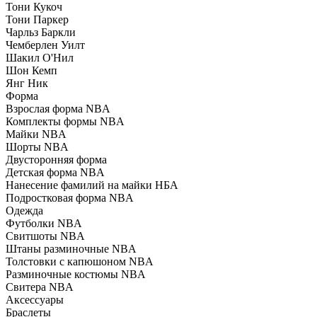
Тони Кукоч
Тони Паркер
Чарльз Баркли
Чемберлен Уилт
Шакил О'Нил
Шон Кемп
Янг Ник
Форма
Взрослая форма NBA
Комплекты формы NBA
Майки NBA
Шорты NBA
Двусторонняя форма
Детская форма NBA
Нанесение фамилий на майки НБА
Подростковая форма NBA
Одежда
Футболки NBA
Свитшоты NBA
Штаны разминочные NBA
Толстовки с капюшоном NBA
Разминочные костюмы NBA
Свитера NBA
Аксессуары
Браслеты