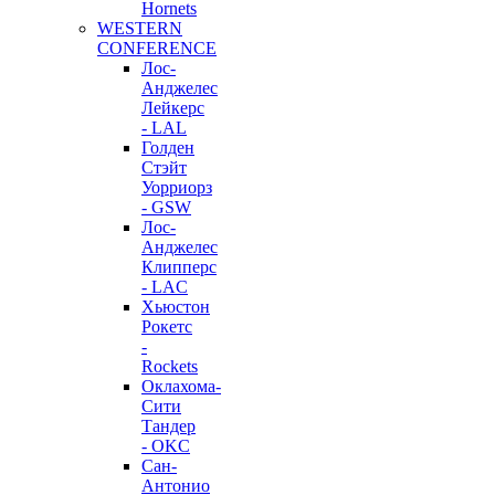
Hornets
WESTERN
CONFERENCE
Лос-
Анджелес
Лейкерс
- LAL
Голден
Стэйт
Уорриорз
- GSW
Лос-
Анджелес
Клипперс
- LAC
Хьюстон
Рокетс
-
Rockets
Оклахома-
Сити
Тандер
- OKC
Сан-
Антонио