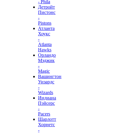
- Phila
Детройт
Пистонс
-
Pistons
Атланта
Хоукс
-
Atlanta
Hawks
Орландо
Мэджик
-
Magic
Вашингтон
Уизардс
-
Wizards
Индиана
Пэйсерс
-
Pacers
Шарлотт
Хорнетс
-