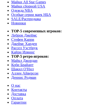
Майки All Star Games
Майки сборной USA
Одежда NBA
Особые серии маек НБА
SALE/Распродажа
Новинки
TOP-5 современных игроков:
Леброн Джеймс
Стефен Карри
Джеймс Харден
Рассел Уэстбрук
Кайри Ирвинг
TOP-5 ретро-игроков:
Майкл Джордан
Коби Брайант
Шакил О'Нил
Аллен Айверсон
Деннис Родман
О нас
Контакты
Доставка
Оплата
Гарантии