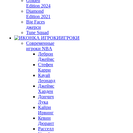
Golden
Edition 2024
Diamond
Edition 2021
Big Faces
джерси
Tune Squad
ИГРОКИ
Современные
игроки NBA
Леброн
Джеймс
Стефен
Карри
Кауай
Леонард
Джеймс
Харден
Дончич
Лука
Кайри
Ирвинг
Кевин
Дюрант
Расселл