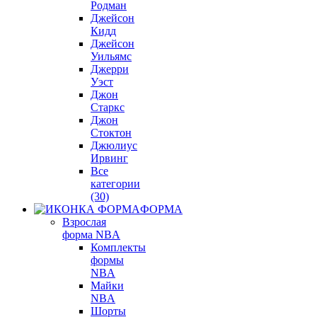
Родман
Джейсон
Кидд
Джейсон
Уильямс
Джерри
Уэст
Джон
Старкс
Джон
Стоктон
Джюлиус
Ирвинг
Все
категории
(30)
ФОРМА
Взрослая
форма NBA
Комплекты
формы
NBA
Майки
NBA
Шорты