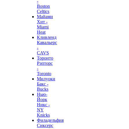
-
Boston
Celtics
Майами
Хит -
Miami
Heat
Кливленд
Кавальерс
-
CAVS
Торонто
Рэпторс
-
Toronto
Милуоки
Бакс -
Bucks
Нью-
Йорк
Никс -
NY
Knicks
Филадельфия
Сиксерс