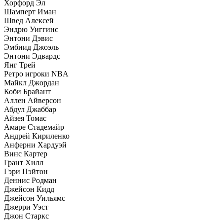
Хорфорд Эл
Шамперт Иман
Швед Алексей
Эндрю Уиггинс
Энтони Дэвис
Эмбиид Джоэль
Энтони Эдвардс
Янг Трей
Ретро игроки NBA
Майкл Джордан
Коби Брайант
Аллен Айверсон
Абдул Джаббар
Айзея Томас
Амаре Стадемайр
Андрей Кириленко
Анферни Xардуэй
Винс Картер
Грант Хилл
Гэри Пэйтон
Деннис Родман
Джейсон Кидд
Джейсон Уильямс
Джерри Уэст
Джон Старкс