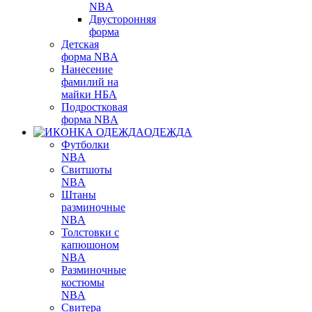
NBA
Двусторонняя
форма
Детская
форма NBA
Нанесение
фамилий на
майки НБА
Подростковая
форма NBA
ОДЕЖДА
Футболки
NBA
Свитшоты
NBA
Штаны
разминочные
NBA
Толстовки с
капюшоном
NBA
Разминочные
костюмы
NBA
Свитера