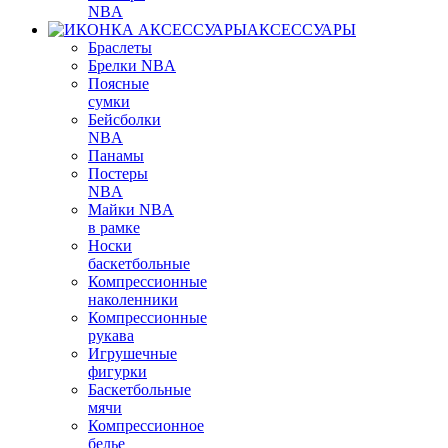
NBA
АКСЕССУАРЫ
Браслеты
Брелки NBA
Поясные
сумки
Бейсболки
NBA
Панамы
Постеры
NBA
Майки NBA
в рамке
Носки
баскетбольные
Компрессионные
наколенники
Компрессионные
рукава
Игрушечные
фигурки
Баскетбольные
мячи
Компрессионное
белье