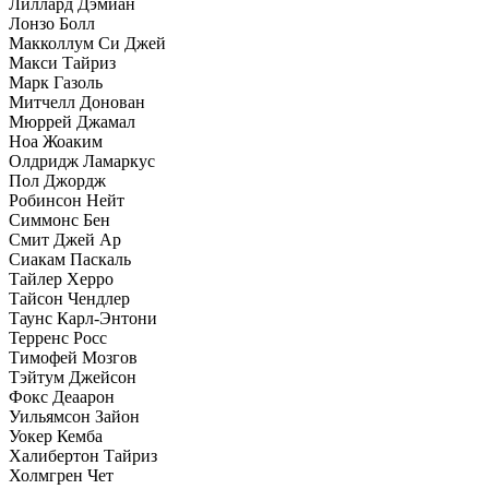
Лиллард Дэмиан
Лонзо Болл
Макколлум Си Джей
Макси Тайриз
Марк Газоль
Митчелл Донован
Мюррей Джамал
Ноа Жоаким
Олдридж Ламаркус
Пол Джордж
Робинсон Нейт
Симмонс Бен
Смит Джей Ар
Сиакам Паскаль
Тайлер Херро
Тайсон Чендлер
Таунс Карл-Энтони
Терренс Росс
Тимофей Мозгов
Тэйтум Джейсон
Фокс Деаарон
Уильямсон Зайон
Уокер Кемба
Халибертон Тайриз
Холмгрен Чет