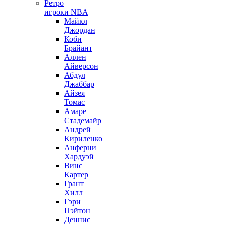
Ретро
игроки NBA
Майкл
Джордан
Коби
Брайант
Аллен
Айверсон
Абдул
Джаббар
Айзея
Томас
Амаре
Стадемайр
Андрей
Кириленко
Анферни
Xардуэй
Винс
Картер
Грант
Хилл
Гэри
Пэйтон
Деннис