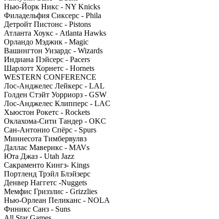
Нью-Йорк Никс - NY Knicks
Филадельфия Сиксерс - Phila
Детройт Пистонс - Pistons
Атланта Хоукс - Atlanta Hawks
Орландо Мэджик - Magic
Вашингтон Уизардс - Wizards
Индиана Пэйсерс - Pacers
Шарлотт Хорнетс - Hornets
WESTERN CONFERENCE
Лос-Анджелес Лейкерс - LAL
Голден Стэйт Уорриорз - GSW
Лос-Анджелес Клипперс - LAC
Хьюстон Рокетс - Rockets
Оклахома-Сити Тандер - OKC
Сан-Антонио Спёрс - Spurs
Миннесота Тимбервулвз
Даллас Маверикс - MAVs
Юта Джаз - Utah Jazz
Сакраменто Кингз- Kings
Портленд Трэйл Блэйзерс
Денвер Наггетс -Nuggets
Мемфис Гриззлис - Grizzlies
Нью-Орлеан Пеликанс - NOLA
Финикс Санз - Suns
All Star Games