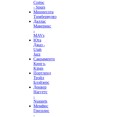
Спёрс
- Spurs
Миннесота
Тимбервулвз
Даллас
Маверикс
-
MAVs
Юта
Джаз -
Utah
Jazz
Сакраменто
Кингз-
Kings
Портленд
Трэйл
Блэйзерс
Денвер
Наггетс
-
Nuggets
Мемфис
Гриззлис
-