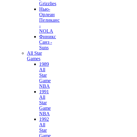
Grizzlies
Нью-
Орлеан
Пеликанс
-
NOLA
Финикс
Санз -
Suns
All Star
Games
1989
All
Star
Game
NBA
1991
All
Star
Game
NBA
1992
All
Star
Game