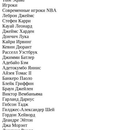
Игроки
Современные игроки NBA
Леброн Джеймс
Стефен Карри
Кауай Леонард
Джеймс Харден
Дончич Лука
Кайри Ирвинг
Кевин Дюрант
Расселл Уэстбрук
Джимми Батлер
Адебайо Бэм
Адетокумбо Яннис
Айзея Томас II
Банкеро Паоло
Блейк Гриффин
Браун Джейлен
Виктор Вембаньяма
Гарланд Дариус
Гибсон Тадж
Гилджес-Александер Шей
Гордон Хейворд
Деандре Эйтон
Джа Морэнт