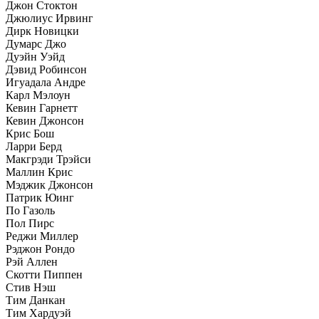
Джон Стоктон
Джюлиус Ирвинг
Дирк Новицки
Думарс Джо
Дуэйн Уэйд
Дэвид Робинсон
Игуадала Андре
Карл Мэлоун
Кевин Гарнетт
Кевин Джонсон
Крис Бош
Ларри Берд
Макгрэди Трэйси
Маллин Крис
Мэджик Джонсон
Патрик Юинг
По Газоль
Пол Пирс
Реджи Миллер
Рэджон Рондо
Рэй Аллен
Скотти Пиппен
Стив Нэш
Тим Данкан
Тим Хардуэй