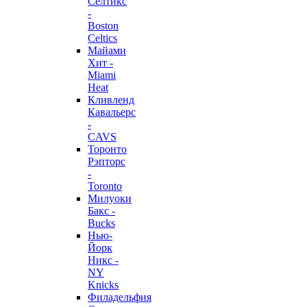
Селтикс
-
Boston
Celtics
Майами
Хит -
Miami
Heat
Кливленд
Кавальерс
-
CAVS
Торонто
Рэпторс
-
Toronto
Милуоки
Бакс -
Bucks
Нью-
Йорк
Никс -
NY
Knicks
Филадельфия