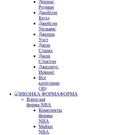
Деннис
Родман
Джейсон
Кидд
Джейсон
Уильямс
Джерри
Уэст
Джон
Старкс
Джон
Стоктон
Джюлиус
Ирвинг
Все
категории
(30)
ФОРМА
Взрослая
форма NBA
Комплекты
формы
NBA
Майки
NBA