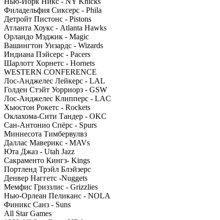
Нью-Йорк Никс - NY Knicks
Филадельфия Сиксерс - Phila
Детройт Пистонс - Pistons
Атланта Хоукс - Atlanta Hawks
Орландо Мэджик - Magic
Вашингтон Уизардс - Wizards
Индиана Пэйсерс - Pacers
Шарлотт Хорнетс - Hornets
WESTERN CONFERENCE
Лос-Анджелес Лейкерс - LAL
Голден Стэйт Уорриорз - GSW
Лос-Анджелес Клипперс - LAC
Хьюстон Рокетс - Rockets
Оклахома-Сити Тандер - OKC
Сан-Антонио Спёрс - Spurs
Миннесота Тимбервулвз
Даллас Маверикс - MAVs
Юта Джаз - Utah Jazz
Сакраменто Кингз- Kings
Портленд Трэйл Блэйзерс
Денвер Наггетс -Nuggets
Мемфис Гриззлис - Grizzlies
Нью-Орлеан Пеликанс - NOLA
Финикс Санз - Suns
All Star Games