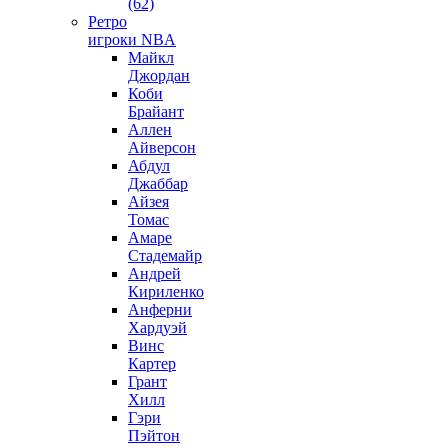
(62)
Ретро
игроки NBA
Майкл
Джордан
Коби
Брайант
Аллен
Айверсон
Абдул
Джаббар
Айзея
Томас
Амаре
Стадемайр
Андрей
Кириленко
Анферни
Xардуэй
Винс
Картер
Грант
Хилл
Гэри
Пэйтон