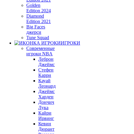
Golden
Edition 2024
Diamond
Edition 2021
Big Faces
джерси
Tune Squad
ИГРОКИ
Современные
игроки NBA
Леброн
Джеймс
Стефен
Карри
Кауай
Леонард
Джеймс
Харден
Дончич
Лука
Кайри
Ирвинг
Кевин
Дюрант