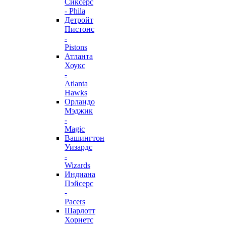
Сиксерс
- Phila
Детройт
Пистонс
-
Pistons
Атланта
Хоукс
-
Atlanta
Hawks
Орландо
Мэджик
-
Magic
Вашингтон
Уизардс
-
Wizards
Индиана
Пэйсерс
-
Pacers
Шарлотт
Хорнетс