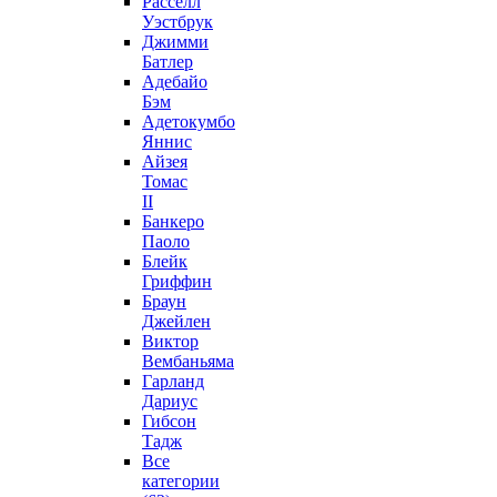
Расселл
Уэстбрук
Джимми
Батлер
Адебайо
Бэм
Адетокумбо
Яннис
Айзея
Томас
II
Банкеро
Паоло
Блейк
Гриффин
Браун
Джейлен
Виктор
Вембаньяма
Гарланд
Дариус
Гибсон
Тадж
Все
категории