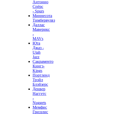
Антонио
Спёрс
- Spurs
Миннесота
Тимбервулвз
Даллас
Маверикс
-
MAVs
Юта
Джаз -
Utah
Jazz
Сакраменто
Кингз-
Kings
Портленд
Трэйл
Блэйзерс
Денвер
Наггетс
-
Nuggets
Мемфис
Гриззлис