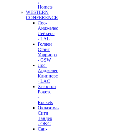
-
Hornets
WESTERN
CONFERENCE
Лос-
Анджелес
Лейкерс
- LAL
Голден
Стэйт
Уорриорз
- GSW
Лос-
Анджелес
Клипперс
- LAC
Хьюстон
Рокетс
-
Rockets
Оклахома-
Сити
Тандер
- OKC
Сан-