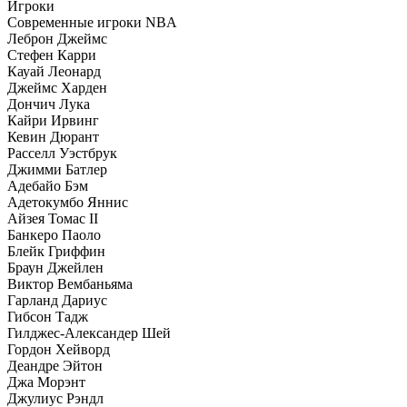
Игроки
Современные игроки NBA
Леброн Джеймс
Стефен Карри
Кауай Леонард
Джеймс Харден
Дончич Лука
Кайри Ирвинг
Кевин Дюрант
Расселл Уэстбрук
Джимми Батлер
Адебайо Бэм
Адетокумбо Яннис
Айзея Томас II
Банкеро Паоло
Блейк Гриффин
Браун Джейлен
Виктор Вембаньяма
Гарланд Дариус
Гибсон Тадж
Гилджес-Александер Шей
Гордон Хейворд
Деандре Эйтон
Джа Морэнт
Джулиус Рэндл