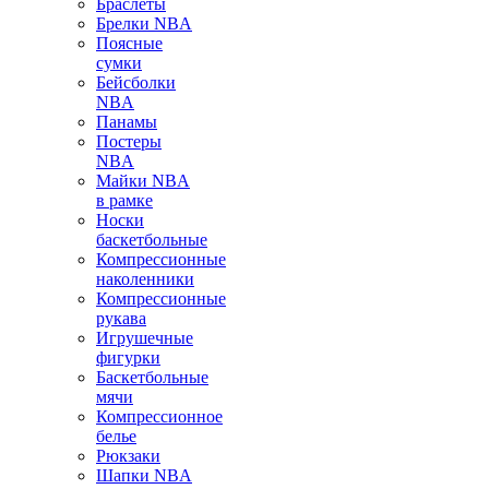
Браслеты
Брелки NBA
Поясные
сумки
Бейсболки
NBA
Панамы
Постеры
NBA
Майки NBA
в рамке
Носки
баскетбольные
Компрессионные
наколенники
Компрессионные
рукава
Игрушечные
фигурки
Баскетбольные
мячи
Компрессионное
белье
Рюкзаки
Шапки NBA