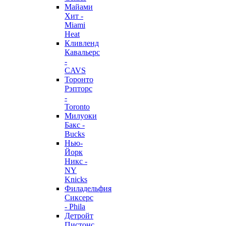
Майами
Хит -
Miami
Heat
Кливленд
Кавальерс
-
CAVS
Торонто
Рэпторс
-
Toronto
Милуоки
Бакс -
Bucks
Нью-
Йорк
Никс -
NY
Knicks
Филадельфия
Сиксерс
- Phila
Детройт
Пистонс