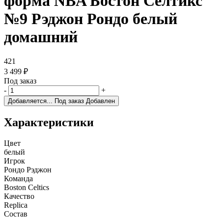
форма NBA Бостон Селтикс
№9 Рэджон Рондо белый
домашний
421
3 499
₽
Под заказ
-
+
Добавляется...
Под заказ
Добавлен
Характеристики
Цвет
белый
Игрок
Рондо Рэджон
Команда
Boston Celtics
Качество
Replica
Состав