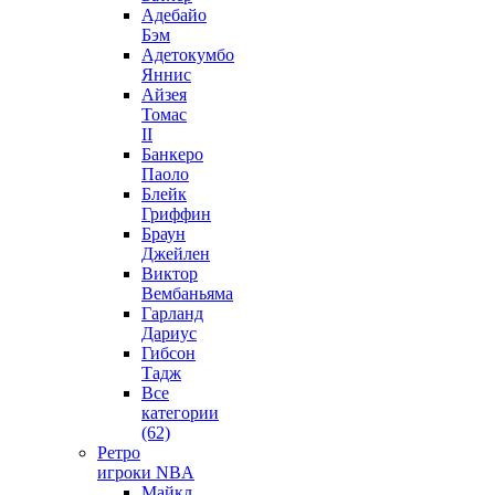
Адебайо
Бэм
Адетокумбо
Яннис
Айзея
Томас
II
Банкеро
Паоло
Блейк
Гриффин
Браун
Джейлен
Виктор
Вембаньяма
Гарланд
Дариус
Гибсон
Тадж
Все
категории
(62)
Ретро
игроки NBA
Майкл