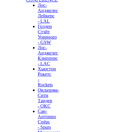
Лос-
Анджелес
Лейкерс
- LAL
Голден
Стэйт
Уорриорз
- GSW
Лос-
Анджелес
Клипперс
- LAC
Хьюстон
Рокетс
-
Rockets
Оклахома-
Сити
Тандер
- OKC
Сан-
Антонио
Спёрс
- Spurs