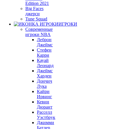
Edition 2021
Big Faces
джерси
Tune Squad
ИГРОКИ
Современные
игроки NBA
Леброн
Джеймс
Стефен
Карри
Кауай
Леонард
Джеймс
Харден
Дончич
Лука
Кайри
Ирвинг
Кевин
Дюрант
Расселл
Уэстбрук
Джимми
Батлер