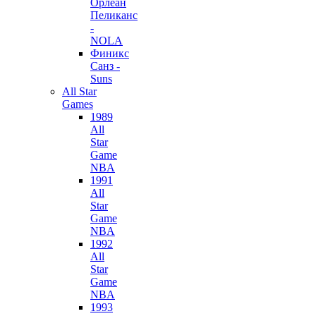
Орлеан
Пеликанс
-
NOLA
Финикс
Санз -
Suns
All Star
Games
1989
All
Star
Game
NBA
1991
All
Star
Game
NBA
1992
All
Star
Game
NBA
1993