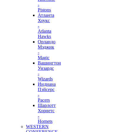
-
Pistons
Атланта
Хоукс
-
Atlanta
Hawks
Орландо
Мэджик
-
Magic
Вашингтон
Уизардс
-
Wizards
Индиана
Пэйсерс
-
Pacers
Шарлотт
Хорнетс
-
Hornets
WESTERN
CONFERENCE