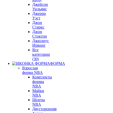
Джейсон
Уильямс
Джерри
Уэст
Джон
Старкс
Джон
Стоктон
Джюлиус
Ирвинг
Все
категории
(30)
ФОРМА
Взрослая
форма NBA
Комплекты
формы
NBA
Майки
NBA
Шорты
NBA
Двусторонняя