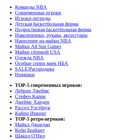
Команды NBA
Современные игроки
Игроки-легенды
Детская баскетбольная форма
Подростковая баскетбольная форма
Наколенники, рукава, аксессуары
Нанесение на майки NBA
Майки All Star Games
Майки сборной USA
Одежда NBA
Особые серии маек НБА
SALE/Распродажа
Новинки
TOP-5 современных игроков:
Леброн Джеймс
Стефен Карри
Джеймс Харден
Рассел Уэстбрук
Кайри Ирвинг
TOP-5 ретро-игроков:
Майкл Джордан
Коби Брайант
Шакил О'Нил