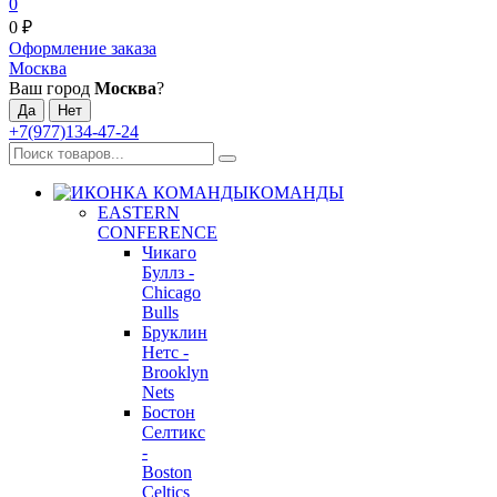
0
0
₽
Оформление заказа
Москва
Ваш город
Москва
?
+7(977)134-47-24
КОМАНДЫ
EASTERN
CONFERENCE
Чикаго
Буллз -
Chicago
Bulls
Бруклин
Нетс -
Brooklyn
Nets
Бостон
Селтикс
-
Boston
Celtics