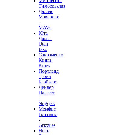
Миннесота
Тимбервулвз
Даллас
Маверикс
-
MAVs
Юта
Джаз -
Utah
Jazz
Сакраменто
Кингз-
Kings
Портленд
Трэйл
Блэйзерс
Денвер
Наггетс
-
Nuggets
Мемфис
Гриззлис
-
Grizzlies
Нью-