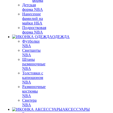
форма
Детская
форма NBA
Нанесение
фамилий на
майки НБА
Подростковая
форма NBA
ОДЕЖДА
Футболки
NBA
Свитшоты
NBA
Штаны
разминочные
NBA
Толстовки с
капюшоном
NBA
Разминочные
костюмы
NBA
Свитера
NBA
АКСЕССУАРЫ