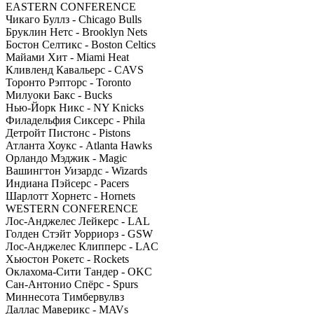
EASTERN CONFERENCE
Чикаго Буллз - Chicago Bulls
Бруклин Нетс - Brooklyn Nets
Бостон Селтикс - Boston Celtics
Майами Хит - Miami Heat
Кливленд Кавальерс - CAVS
Торонто Рэпторс - Toronto
Милуоки Бакс - Bucks
Нью-Йорк Никс - NY Knicks
Филадельфия Сиксерс - Phila
Детройт Пистонс - Pistons
Атланта Хоукс - Atlanta Hawks
Орландо Мэджик - Magic
Вашингтон Уизардс - Wizards
Индиана Пэйсерс - Pacers
Шарлотт Хорнетс - Hornets
WESTERN CONFERENCE
Лос-Анджелес Лейкерс - LAL
Голден Стэйт Уорриорз - GSW
Лос-Анджелес Клипперс - LAC
Хьюстон Рокетс - Rockets
Оклахома-Сити Тандер - OKC
Сан-Антонио Спёрс - Spurs
Миннесота Тимбервулвз
Даллас Маверикс - MAVs