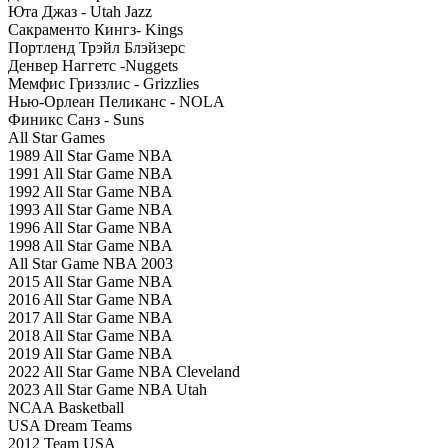
Юта Джаз - Utah Jazz
Сакраменто Кингз- Kings
Портленд Трэйл Блэйзерс
Денвер Наггетс -Nuggets
Мемфис Гриззлис - Grizzlies
Нью-Орлеан Пеликанс - NOLA
Финикс Санз - Suns
All Star Games
1989 All Star Game NBA
1991 All Star Game NBA
1992 All Star Game NBA
1993 All Star Game NBA
1996 All Star Game NBA
1998 All Star Game NBA
All Star Game NBA 2003
2015 All Star Game NBA
2016 All Star Game NBA
2017 All Star Game NBA
2018 All Star Game NBA
2019 All Star Game NBA
2022 All Star Game NBA Cleveland
2023 All Star Game NBA Utah
NCAA Basketball
USA Dream Teams
2012 Team USA