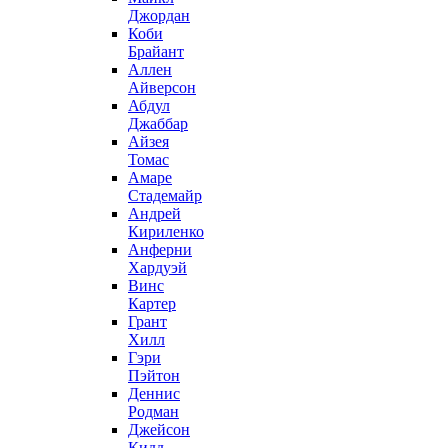
Джордан
Коби
Брайант
Аллен
Айверсон
Абдул
Джаббар
Айзея
Томас
Амаре
Стадемайр
Андрей
Кириленко
Анферни
Xардуэй
Винс
Картер
Грант
Хилл
Гэри
Пэйтон
Деннис
Родман
Джейсон
Кидд