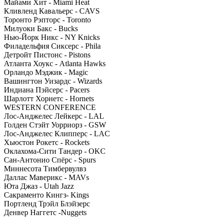
Майами Хит - Miami Heat
Кливленд Кавальерс - CAVS
Торонто Рэпторс - Toronto
Милуоки Бакс - Bucks
Нью-Йорк Никс - NY Knicks
Филадельфия Сиксерс - Phila
Детройт Пистонс - Pistons
Атланта Хоукс - Atlanta Hawks
Орландо Мэджик - Magic
Вашингтон Уизардс - Wizards
Индиана Пэйсерс - Pacers
Шарлотт Хорнетс - Hornets
WESTERN CONFERENCE
Лос-Анджелес Лейкерс - LAL
Голден Стэйт Уорриорз - GSW
Лос-Анджелес Клипперс - LAC
Хьюстон Рокетс - Rockets
Оклахома-Сити Тандер - OKC
Сан-Антонио Спёрс - Spurs
Миннесота Тимбервулвз
Даллас Маверикс - MAVs
Юта Джаз - Utah Jazz
Сакраменто Кингз- Kings
Портленд Трэйл Блэйзерс
Денвер Наггетс -Nuggets