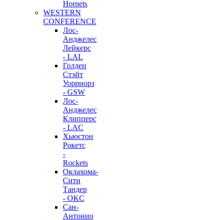
Hornets
WESTERN
CONFERENCE
Лос-
Анджелес
Лейкерс
- LAL
Голден
Стэйт
Уорриорз
- GSW
Лос-
Анджелес
Клипперс
- LAC
Хьюстон
Рокетс
-
Rockets
Оклахома-
Сити
Тандер
- OKC
Сан-
Антонио