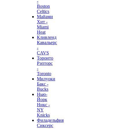
-
Boston
Celtics
Майами
Хит -
Miami
Heat
Кливленд
Кавальерс
-
CAVS
Торонто
Рэпторс
-
Toronto
Милуоки
Бакс -
Bucks
Нью-
Йорк
Никс -
NY
Knicks
Филадельфия
Сиксерс