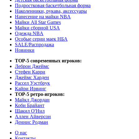
Подростковая баскетбольная форма
Наколенники, рукава, аксессуары
Нанесение на майки NBA
Майки All Star Games
Майки сборной USA
Одежда NBA
Особые серии маек НБА
SALE/Распродажа
Новинки
TOP-5 современных игроков:
Леброн Джеймс
Стефен Карри
Джеймс Харден
Рассел Уэстбрук
Кайри Ирвинг
TOP-5 ретро-игроков:
Майкл Джордан
Коби Брайант
Шакил О'Нил
Аллен Айверсон
Деннис Родман
О нас
Контакты