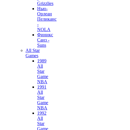
Grizzlies
Нью-
Орлеан
Пеликанс
-
NOLA
Финикс
Санз -
Suns
All Star
Games
1989
All
Star
Game
NBA
1991
All
Star
Game
NBA
1992
All
Star
Game