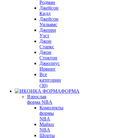
Родман
Джейсон
Кидд
Джейсон
Уильямс
Джерри
Уэст
Джон
Старкс
Джон
Стоктон
Джюлиус
Ирвинг
Все
категории
(30)
ФОРМА
Взрослая
форма NBA
Комплекты
формы
NBA
Майки
NBA
Шорты