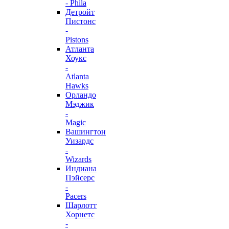
- Phila
Детройт
Пистонс
-
Pistons
Атланта
Хоукс
-
Atlanta
Hawks
Орландо
Мэджик
-
Magic
Вашингтон
Уизардс
-
Wizards
Индиана
Пэйсерс
-
Pacers
Шарлотт
Хорнетс
-