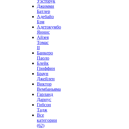
Уэстбрук
Джимми
Батлер
Адебайо
Бэм
Адетокумбо
Яннис
Айзея
Томас
II
Банкеро
Паоло
Блейк
Гриффин
Браун
Джейлен
Виктор
Вембаньяма
Гарланд
Дариус
Гибсон
Тадж
Все
категории
(62)