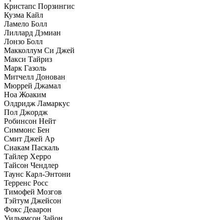
Кристапс Порзингис
Кузма Кайл
Ламело Болл
Лиллард Дэмиан
Лонзо Болл
Макколлум Си Джей
Макси Тайриз
Марк Газоль
Митчелл Донован
Мюррей Джамал
Ноа Жоаким
Олдридж Ламаркус
Пол Джордж
Робинсон Нейт
Симмонс Бен
Смит Джей Ар
Сиакам Паскаль
Тайлер Херро
Тайсон Чендлер
Таунс Карл-Энтони
Терренс Росс
Тимофей Мозгов
Тэйтум Джейсон
Фокс Деаарон
Уильямсон Зайон