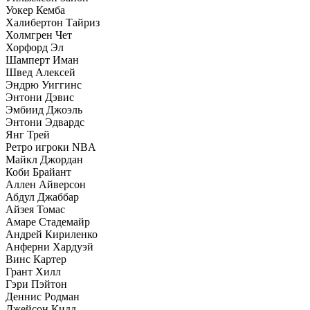
Уокер Кемба
Халибертон Тайриз
Холмгрен Чет
Хорфорд Эл
Шамперт Иман
Швед Алексей
Эндрю Уиггинс
Энтони Дэвис
Эмбиид Джоэль
Энтони Эдвардс
Янг Трей
Ретро игроки NBA
Майкл Джордан
Коби Брайант
Аллен Айверсон
Абдул Джаббар
Айзея Томас
Амаре Стадемайр
Андрей Кириленко
Анферни Xардуэй
Винс Картер
Грант Хилл
Гэри Пэйтон
Деннис Родман
Джейсон Кидд