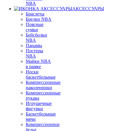
NBA
АКСЕССУАРЫ
Браслеты
Брелки NBA
Поясные
сумки
Бейсболки
NBA
Панамы
Постеры
NBA
Майки NBA
в рамке
Носки
баскетбольные
Компрессионные
наколенники
Компрессионные
рукава
Игрушечные
фигурки
Баскетбольные
мячи
Компрессионное
белье