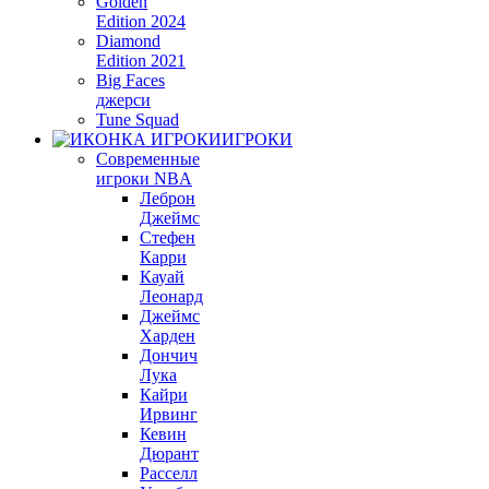
Golden
Edition 2024
Diamond
Edition 2021
Big Faces
джерси
Tune Squad
ИГРОКИ
Современные
игроки NBA
Леброн
Джеймс
Стефен
Карри
Кауай
Леонард
Джеймс
Харден
Дончич
Лука
Кайри
Ирвинг
Кевин
Дюрант
Расселл