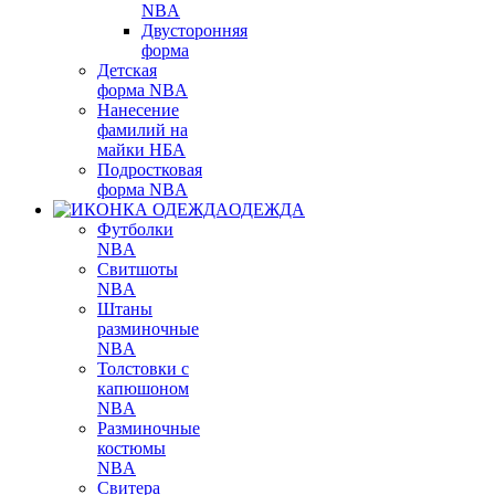
NBA
Двусторонняя
форма
Детская
форма NBA
Нанесение
фамилий на
майки НБА
Подростковая
форма NBA
ОДЕЖДА
Футболки
NBA
Свитшоты
NBA
Штаны
разминочные
NBA
Толстовки с
капюшоном
NBA
Разминочные
костюмы
NBA
Свитера