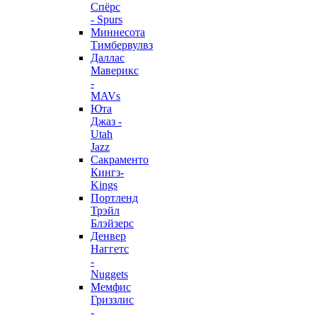
Спёрс
- Spurs
Миннесота
Тимбервулвз
Даллас
Маверикс
-
MAVs
Юта
Джаз -
Utah
Jazz
Сакраменто
Кингз-
Kings
Портленд
Трэйл
Блэйзерс
Денвер
Наггетс
-
Nuggets
Мемфис
Гриззлис
-