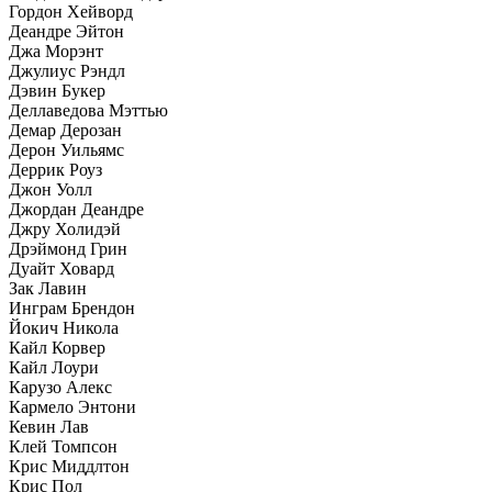
Гордон Хейворд
Деандре Эйтон
Джа Морэнт
Джулиус Рэндл
Дэвин Букер
Деллаведова Мэттью
Демар Дерозан
Дерон Уильямс
Деррик Роуз
Джон Уолл
Джордан Деандре
Джру Холидэй
Дрэймонд Грин
Дуайт Ховард
Зак Лавин
Инграм Брендон
Йокич Никола
Кайл Корвер
Кайл Лоури
Карузо Алекс
Кармело Энтони
Кевин Лав
Клей Томпсон
Крис Миддлтон
Крис Пол