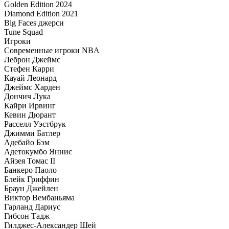
Golden Edition 2024
Diamond Edition 2021
Big Faces джерси
Tune Squad
Игроки
Современные игроки NBA
Леброн Джеймс
Стефен Карри
Кауай Леонард
Джеймс Харден
Дончич Лука
Кайри Ирвинг
Кевин Дюрант
Расселл Уэстбрук
Джимми Батлер
Адебайо Бэм
Адетокумбо Яннис
Айзея Томас II
Банкеро Паоло
Блейк Гриффин
Браун Джейлен
Виктор Вембаньяма
Гарланд Дариус
Гибсон Тадж
Гилджес-Александер Шей