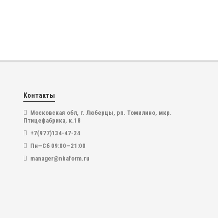
761
Баскетбольная майка NBA с нанесением Нью-Йорк Н
Контакты
5 999
₽
Московская обл, г. Люберцы, рп. Томилино, мкр.
Птицефабрика, к.18
В наличии
+7(977)134-47-24
Пн—Сб 09:00—21:00
manager@nbaform.ru