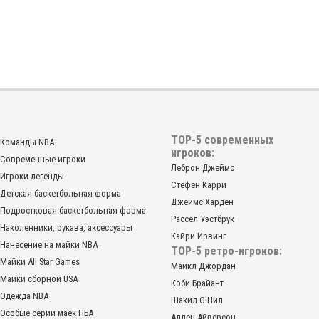
икс белая
TOP-5 современных
Команды NBA
игроков:
Современные игроки
Леброн Джеймс
Игроки-легенды
Стефен Карри
Детская баскетбольная форма
Джеймс Харден
Подростковая баскетбольная форма
В корзину
Рассел Уэстбрук
Наколенники, рукава, аксессуары
Кайри Ирвинг
Нанесение на майки NBA
TOP-5 ретро-игроков:
Майки All Star Games
Майкл Джордан
Майки сборной USA
Коби Брайант
Одежда NBA
Шакил О'Нил
Особые серии маек НБА
Аллен Айверсон