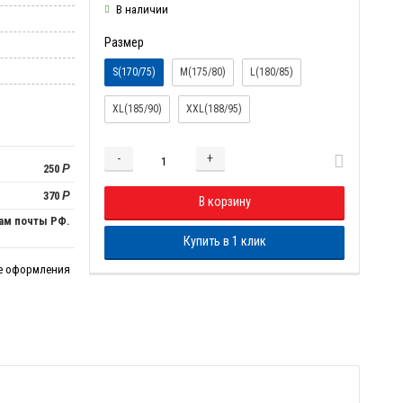
В наличии
Размер
S(170/75)
M(175/80)
L(180/85)
XL(185/90)
XXL(188/95)
-
+
Добавляется...
Добавлен
250
Р
370
Р
В корзину
ам почты РФ.
Купить в 1 клик
пе оформления