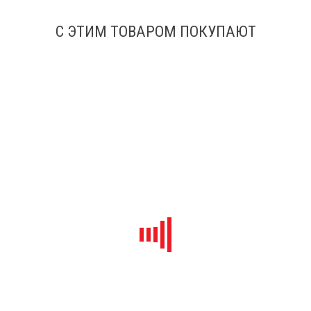
4 200
₽
С ЭТИМ ТОВАРОМ ПОКУПАЮТ
2 999
₽
В наличии
-16%
В корзину
-28%