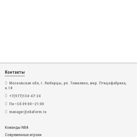
704
Рукав баскетбольный компрессионный бросковый с
защитными накладками белый
1 200
₽
572
999
₽
Баскетбольная майка NBA Оклахома Сити Тандер №13
Джордж Пол голубая 2018 SWINGMAN
Контакты
В наличии
Московская обл, г. Люберцы, рп. Томилино, мкр. Птицефабрика,
В корзину
к.18
4 200
₽
+7(977)134-47-24
2 999
₽
Пн—Сб 09:00—21:00
manager@nbaform.ru
В наличии
-58%
В корзину
Команды NBA
Современные игроки