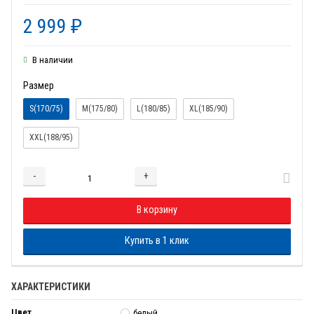
2 999
₽
В наличии
Размер
S(170/75)
M(175/80)
L(180/85)
XL(185/90)
XXL(188/95)
-
+
Добавляется...
Добавлен
В корзину
Купить в 1 клик
ХАРАКТЕРИСТИКИ
Цвет
белый