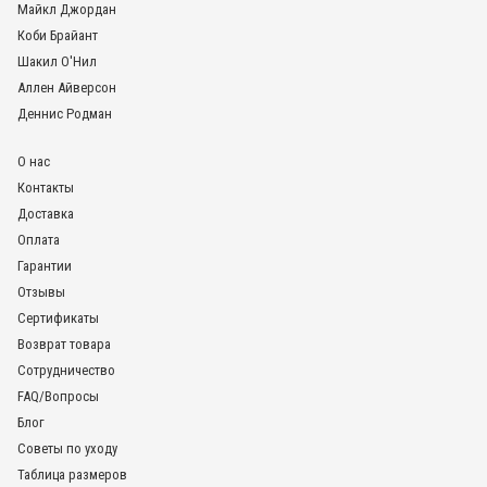
1 200
₽
Майкл Джордан
1013
499
₽
Коби Брайант
Баскетбольные шорты NBA Хьюстон Рокетс белые SWINGMAN
Шакил О'Нил
В наличии
Аллен Айверсон
Деннис Родман
В корзину
О нас
2 999
₽
Контакты
В наличии
Доставка
Оплата
-58%
В корзину
Гарантии
Отзывы
Сертификаты
Возврат товара
Сотрудничество
FAQ/Вопросы
Блог
Советы по уходу
Таблица размеров