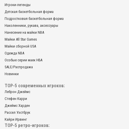
Игроки-легенды
Детская баскетбольная форма
Подростковая баскетбольная форма
Наколенники, рукава, аксессуары
Нанесение на майки NBA
Майки All Star Games
Майки сборной USA
Одежда NBA
Особые серии маек НБА
SALE/Распродажа
Новинки
TOP-5 современных игроков:
Леброн Джеймс
434
Стефен Карри
Рукав баскетбольный компрессионный бросковый голубой
Джеймс Харден
без защиты
Рассел Уэстбрук
Кайри Ирвинг
TOP-5 ретро-игроков: