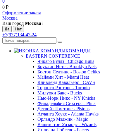
0
0
₽
Оформление заказа
Москва
Ваш город
Москва
?
+7(977)134-47-24
КОМАНДЫ
EASTERN CONFERENCE
Чикаго Буллз - Chicago Bulls
Бруклин Нетс - Brooklyn Nets
Бостон Селтикс - Boston Celtics
Майами Хит - Miami Heat
Кливленд Кавальерс - CAVS
Торонто Рэпторс - Toronto
Милуоки Бакс - Bucks
Нью-Йорк Никс - NY Knicks
Филадельфия Сиксерс - Phila
Детройт Пистонс - Pistons
Атланта Хоукс - Atlanta Hawks
Орландо Мэджик - Magic
Вашингтон Уизардс - Wizards
Индиана Пэйсерс - Pacers