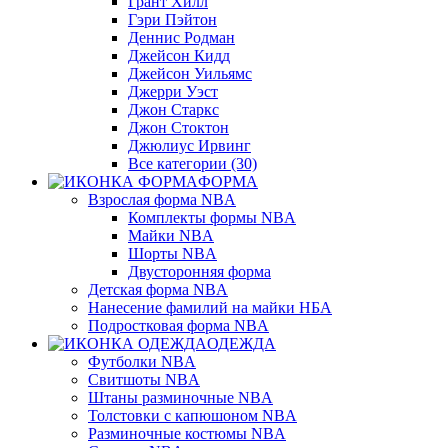
Грант Хилл
Гэри Пэйтон
Деннис Родман
Джейсон Кидд
Джейсон Уильямс
Джерри Уэст
Джон Старкс
Джон Стоктон
Джюлиус Ирвинг
Все категории (30)
ФОРМА
Взрослая форма NBA
Комплекты формы NBA
Майки NBA
Шорты NBA
Двусторонняя форма
Детская форма NBA
Нанесение фамилий на майки НБА
Подростковая форма NBA
ОДЕЖДА
Футболки NBA
Свитшоты NBA
Штаны разминочные NBA
Толстовки с капюшоном NBA
Разминочные костюмы NBA