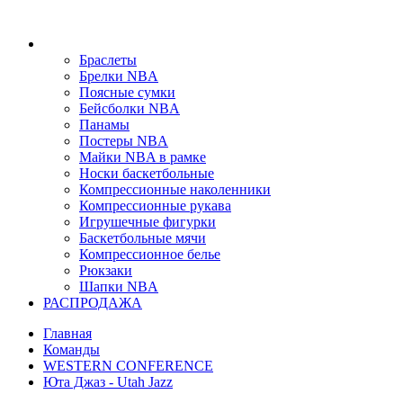
Браслеты
Брелки NBA
Поясные сумки
Бейсболки NBA
Панамы
Постеры NBA
Майки NBA в рамке
Носки баскетбольные
Компрессионные наколенники
Компрессионные рукава
Игрушечные фигурки
Баскетбольные мячи
Компрессионное белье
Рюкзаки
Шапки NBA
РАСПРОДАЖА
Главная
Команды
WESTERN CONFERENCE
Юта Джаз - Utah Jazz