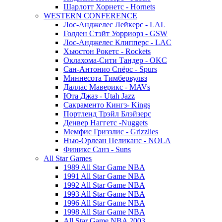
Шарлотт Хорнетс - Hornets
WESTERN CONFERENCE
Лос-Анджелес Лейкерс - LAL
Голден Стэйт Уорриорз - GSW
Лос-Анджелес Клипперс - LAC
Хьюстон Рокетс - Rockets
Оклахома-Сити Тандер - OKC
Сан-Антонио Спёрс - Spurs
Миннесота Тимбервулвз
Даллас Маверикс - MAVs
Юта Джаз - Utah Jazz
Сакраменто Кингз- Kings
Портленд Трэйл Блэйзерс
Денвер Наггетс -Nuggets
Мемфис Гриззлис - Grizzlies
Нью-Орлеан Пеликанс - NOLA
Финикс Санз - Suns
All Star Games
1989 All Star Game NBA
1991 All Star Game NBA
1992 All Star Game NBA
1993 All Star Game NBA
1996 All Star Game NBA
1998 All Star Game NBA
All Star Game NBA 2003