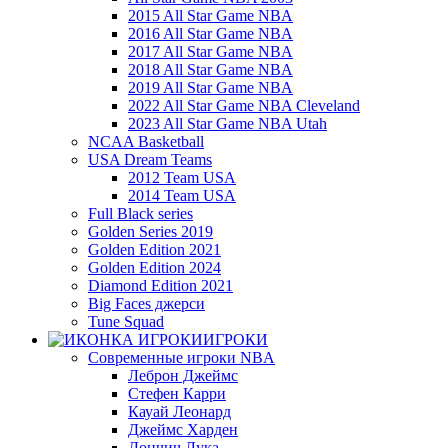
2015 All Star Game NBA
2016 All Star Game NBA
2017 All Star Game NBA
2018 All Star Game NBA
2019 All Star Game NBA
2022 All Star Game NBA Cleveland
2023 All Star Game NBA Utah
NCAA Basketball
USA Dream Teams
2012 Team USA
2014 Team USA
Full Black series
Golden Series 2019
Golden Edition 2021
Golden Edition 2024
Diamond Edition 2021
Big Faces джерси
Tune Squad
ИГРОКИ
Современные игроки NBA
Леброн Джеймс
Стефен Карри
Кауай Леонард
Джеймс Харден
Дончич Лука