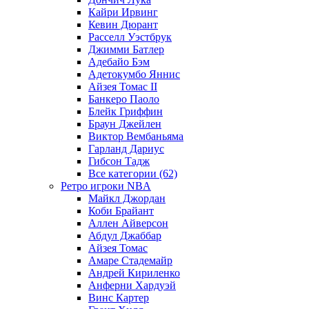
Кайри Ирвинг
Кевин Дюрант
Расселл Уэстбрук
Джимми Батлер
Адебайо Бэм
Адетокумбо Яннис
Айзея Томас II
Банкеро Паоло
Блейк Гриффин
Браун Джейлен
Виктор Вембаньяма
Гарланд Дариус
Гибсон Тадж
Все категории (62)
Ретро игроки NBA
Майкл Джордан
Коби Брайант
Аллен Айверсон
Абдул Джаббар
Айзея Томас
Амаре Стадемайр
Андрей Кириленко
Анферни Xардуэй
Винс Картер